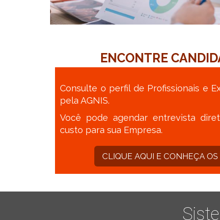
ENCONTRE CANDID
Consulte o perfil de Profissionais e
pela AGNIS.
Você pode agendar entrevista dir
custo para sua Empresa.
CLIQUE AQUI E CONHEÇA OS 
Sist