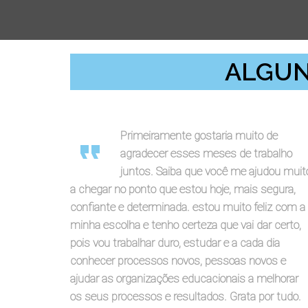
ALGUN
'
Primeiramente gostaria muito de
agradecer esses meses de trabalho
juntos. Saiba que você me ajudou muit
a chegar no ponto que estou hoje, mais segura,
confiante e determinada. estou muito feliz com a
minha escolha e tenho certeza que vai dar certo,
pois vou trabalhar duro, estudar e a cada dia
conhecer processos novos, pessoas novos e
ajudar as organizações educacionais a melhorar
os seus processos e resultados. Grata por tudo.