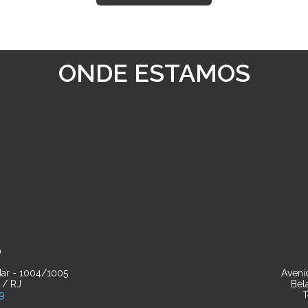
ONDE ESTAMOS
O
ar - 1004/1005
Avenid
 / RJ
Bel
39
T