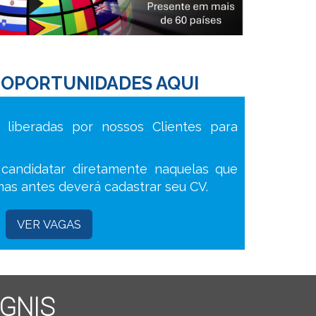
OPORTUNIDADES AQUI
liberadas por nossos Clientes para
candidatar diretamente naquelas que
 mas antes deverá cadastrar seu CV.
VER VAGAS
AGNIS