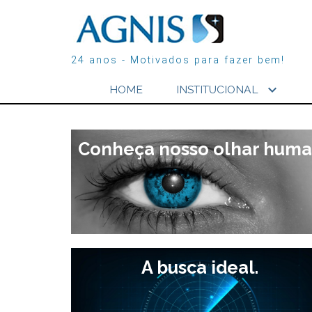
24 anos - Motivados para fazer bem!
expand_more
HOME
INSTITUCIONAL
//include_once("content.php");
Conheça nosso olhar human
A busca ideal.