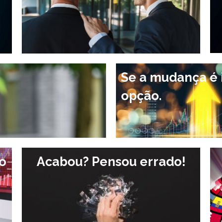
Se a mudança é i
opção.
ão
Acabou? Pensou errado!