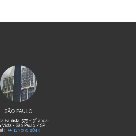
SÃO PAULO
o
a Paulista, 575 -19
andar
a Vista - São Paulo / SP
el.:
+55 11 3090 2843